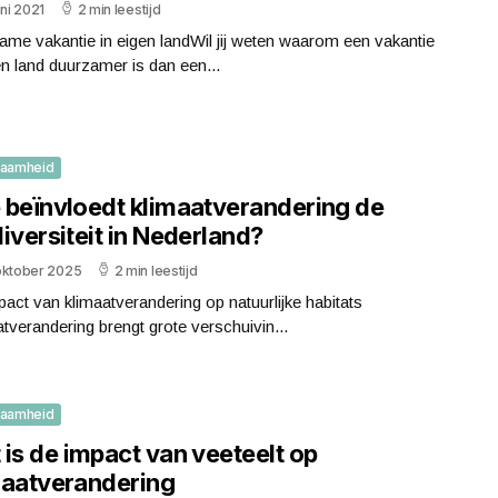
uni 2021
2 min leestijd
me vakantie in eigen landWil jij weten waarom een vakantie
en land duurzamer is dan een...
zaamheid
 beïnvloedt klimaatverandering de
iversiteit in Nederland?
oktober 2025
2 min leestijd
act van klimaatverandering op natuurlijke habitats
tverandering brengt grote verschuivin...
zaamheid
is de impact van veeteelt op
maatverandering