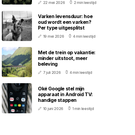
22 mei 2026
2 min leestijd
Varken levensduur: hoe
oud wordt een varken?
Per type uitgesplitst
19 mei 2026
4 min leestijd
Met de trein op vakantie:
minder uitstoot, meer
beleving
7 juli 2026
4 min leestijd
Oké Google stel mijn
apparaat in Android TV:
handige stappen
10 juni 2026
1 min leestijd