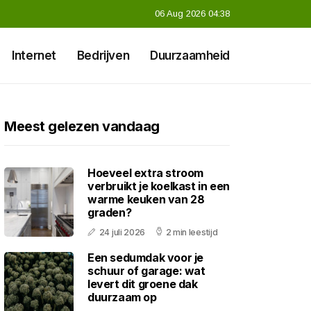
06 Aug 2026 04:38
Internet
Bedrijven
Duurzaamheid
Meest gelezen vandaag
Hoeveel extra stroom
verbruikt je koelkast in een
warme keuken van 28
graden?
24 juli 2026
2 min leestijd
Een sedumdak voor je
schuur of garage: wat
levert dit groene dak
duurzaam op