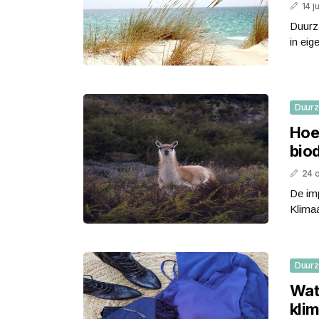
14 j
Duurza
in eig
Duur
Hoe
biod
24 
De imp
Klimaa
Duur
Wat 
kli