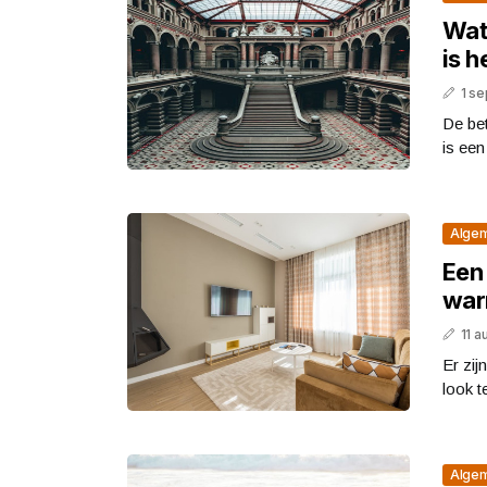
Wat
is h
1 s
De bet
is een
Alge
Een 
war
11 a
Er zij
look t
Alge