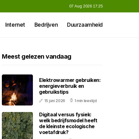
07 Aug 2026 17:25
Internet
Bedrijven
Duurzaamheid
Meest gelezen vandaag
Elektrowarmer gebruiken:
energieverbruik en
gebruikstips
15 juni 2026
1 min leestijd
Digitaal versus fysiek:
welk bedrijfsmodel heeft
de kleinste ecologische
voetafdruk?