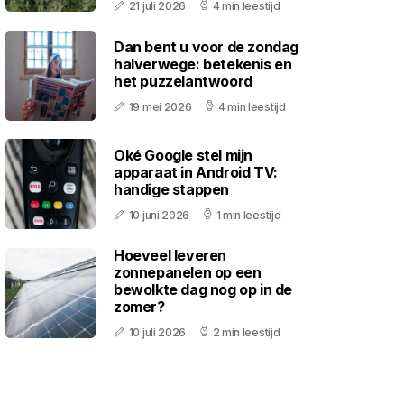
21 juli 2026
4 min leestijd
Dan bent u voor de zondag
halverwege: betekenis en
het puzzelantwoord
19 mei 2026
4 min leestijd
Oké Google stel mijn
apparaat in Android TV:
handige stappen
10 juni 2026
1 min leestijd
Hoeveel leveren
zonnepanelen op een
bewolkte dag nog op in de
zomer?
10 juli 2026
2 min leestijd