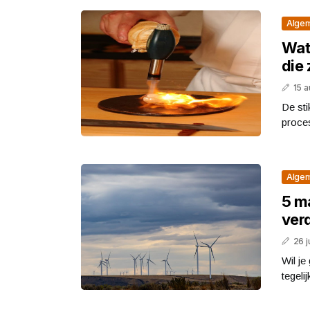
Alge
Wat 
die 
15 
De sti
proces
Alge
5 m
ver
26 j
Wil je
tegeli