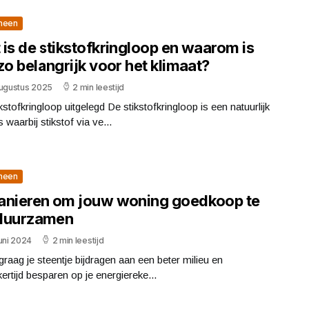
meen
is de stikstofkringloop en waarom is
zo belangrijk voor het klimaat?
augustus 2025
2 min leestijd
kstofkringloop uitgelegd De stikstofkringloop is een natuurlijk
 waarbij stikstof via ve...
meen
anieren om jouw woning goedkoop te
duurzamen
uni 2024
2 min leestijd
 graag je steentje bijdragen aan een beter milieu en
jkertijd besparen op je energiereke...