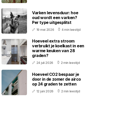
Varken levensduur: hoe
oud wordt een varken?
Per type uitgesplitst
19 mei 2026
4 min leestijd
Hoeveel extra stroom
verbruikt je koelkast in een
warme keuken van 28
graden?
24 juli 2026
2 min leestijd
Hoeveel CO2 bespaar je
door in de zomer de airco
op 24 graden te zetten
12 juni 2026
2 min leestijd