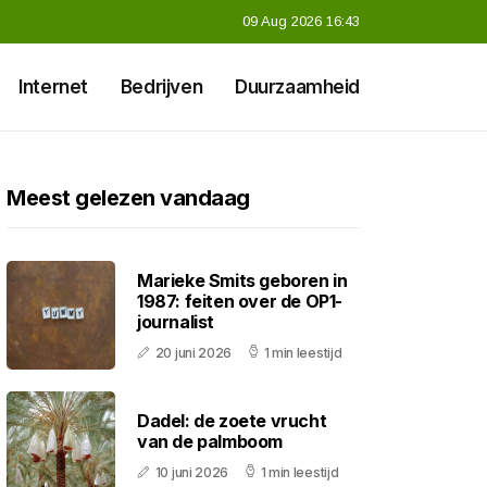
09 Aug 2026 16:43
Internet
Bedrijven
Duurzaamheid
Meest gelezen vandaag
Marieke Smits geboren in
1987: feiten over de OP1-
journalist
20 juni 2026
1 min leestijd
Dadel: de zoete vrucht
van de palmboom
10 juni 2026
1 min leestijd