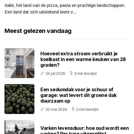
Italië, het land van de pizza, pasta en prachtige landschappen.
Een land dat zich uitstekend leent v...
Meest gelezen vandaag
Hoeveel extra stroom verbruikt je
koelkast in een warme keuken van 28
graden?
24 juli 2026
2 min leestijd
Een sedumdak voor je schuur of
garage: wat levert dit groene dak
duurzaam op
22 mei 2026
2 min leestijd
Varken levensduur: hoe oud wordt een
varken? Per type uitgesplitst