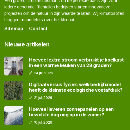
Een groen, circulair bestaan zou de perfecte basis zijn voor
iedere generatie. Tientallen bedrijven starten innovatieve
projecten om de natuur in zijn waarde te laten. Wij klimatosofen
bloggen maandelijks over het klimaat.
Sitemap
Contact
Nieuwe artikelen
Hoeveel extra stroom verbruikt je koelkast
in een warme keuken van 28 graden?
24 juli 2026
Digitaal versus fysiek: welk bedrijfsmodel
heeft de kleinste ecologische voetafdruk?
21 juli 2026
Hoeveel leveren zonnepanelen op een
bewolkte dag nog op in de zomer?
10 juli 2026