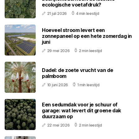
ecologische voetafdruk?
21 juli 2026
4 min leestijd
Hoeveel stroom levert een
zonnepaneel op een hete zomerdag in
juni
29 mei 2026
2 min leestijd
Dadel: de zoete vrucht van de
palmboom
10 juni 2026
1 min leestijd
Een sedumdak voor je schuur of
garage: wat levert dit groene dak
duurzaam op
22 mei 2026
2 min leestijd