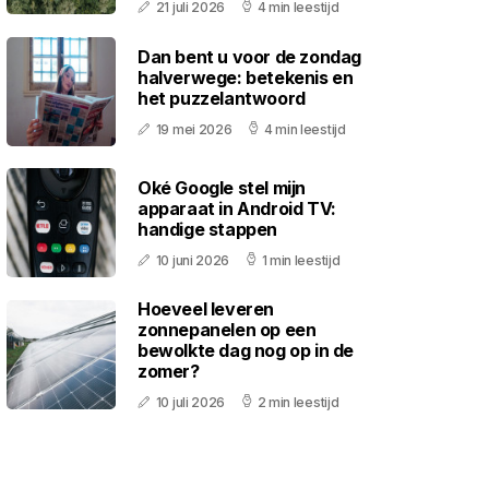
21 juli 2026
4 min leestijd
Dan bent u voor de zondag
halverwege: betekenis en
het puzzelantwoord
19 mei 2026
4 min leestijd
Oké Google stel mijn
apparaat in Android TV:
handige stappen
10 juni 2026
1 min leestijd
Hoeveel leveren
zonnepanelen op een
bewolkte dag nog op in de
zomer?
10 juli 2026
2 min leestijd