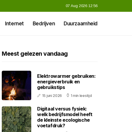
07 Aug 2026 12:56
Internet
Bedrijven
Duurzaamheid
Meest gelezen vandaag
Elektrowarmer gebruiken:
energieverbruik en
gebruikstips
15 juni 2026
1 min leestijd
Digitaal versus fysiek:
welk bedrijfsmodel heeft
de kleinste ecologische
voetafdruk?