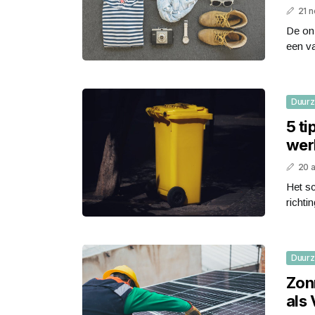
21 
De on
een va
Duur
5 ti
wer
20 
Het sc
richti
Duur
Zon
als 