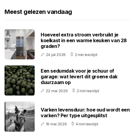
Meest gelezen vandaag
Hoeveel extra stroom verbruikt je
koelkast in een warme keuken van 28
graden?
24 juli 2026
2 min leestijd
Een sedumdak voor je schuur of
garage: wat levert dit groene dak
duurzaam op
22 mei 2026
2 min leestijd
Varken levensduur: hoe oud wordt een
varken? Per type uitgesplitst
19 mei 2026
4 min leestijd