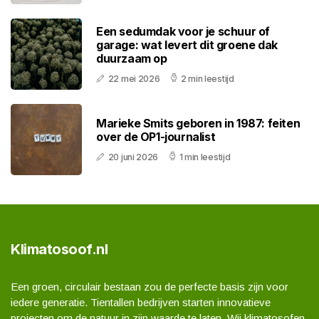
Een sedumdak voor je schuur of
garage: wat levert dit groene dak
duurzaam op
22 mei 2026
2 min leestijd
Marieke Smits geboren in 1987: feiten
over de OP1-journalist
20 juni 2026
1 min leestijd
Klimatosoof.nl
Een groen, circulair bestaan zou de perfecte basis zijn voor
iedere generatie. Tientallen bedrijven starten innovatieve
projecten om de natuur in zijn waarde te laten. Wij klimatosofen