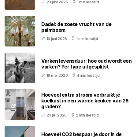
20 juni 2026
1 min leestijd
Dadel: de zoete vrucht van de
palmboom
10 juni 2026
1 min leestijd
Varken levensduur: hoe oud wordt een
varken? Per type uitgesplitst
19 mei 2026
4 min leestijd
Hoeveel extra stroom verbruikt je
koelkast in een warme keuken van 28
graden?
24 juli 2026
2 min leestijd
Hoeveel CO2 bespaar je door in de