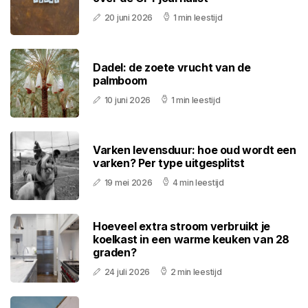
20 juni 2026
1 min leestijd
Dadel: de zoete vrucht van de
palmboom
10 juni 2026
1 min leestijd
Varken levensduur: hoe oud wordt een
varken? Per type uitgesplitst
19 mei 2026
4 min leestijd
Hoeveel extra stroom verbruikt je
koelkast in een warme keuken van 28
graden?
24 juli 2026
2 min leestijd