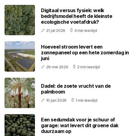
Digitaal versus fysiek: welk
bedrijfsmodel heeft de kleinste
ecologische voetafdruk?
21 juli 2026
4 min leestijd
Hoeveel stroom levert een
zonnepaneel op een hete zomerdag in
juni
29 mei 2026
2 min leestijd
Dadel: de zoete vrucht van de
palmboom
10 juni 2026
1 min leestijd
Een sedumdak voor je schuur of
garage: wat levert dit groene dak
duurzaam op