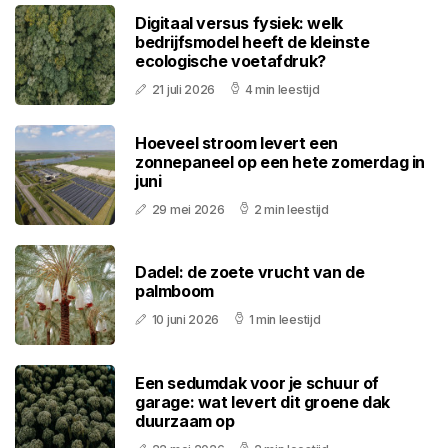
Digitaal versus fysiek: welk
bedrijfsmodel heeft de kleinste
ecologische voetafdruk?
21 juli 2026
4 min leestijd
Hoeveel stroom levert een
zonnepaneel op een hete zomerdag in
juni
29 mei 2026
2 min leestijd
Dadel: de zoete vrucht van de
palmboom
10 juni 2026
1 min leestijd
Een sedumdak voor je schuur of
garage: wat levert dit groene dak
duurzaam op