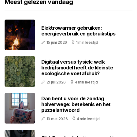
Meest gelezen vandaag
Elektrowarmer gebruiken:
energieverbruik en gebruikstips
15 juni 2026
1 min leestijd
Digitaal versus fysiek: welk
bedrijfsmodel heeft de kleinste
ecologische voetafdruk?
21 juli 2026
4 min leestijd
Dan bent u voor de zondag
halverwege: betekenis en het
puzzelantwoord
19 mei 2026
4 min leestijd