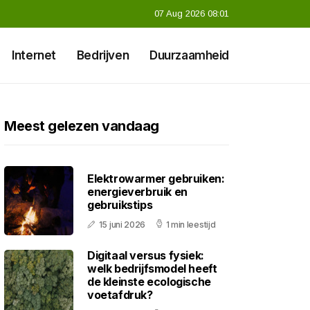
07 Aug 2026 08:01
Internet
Bedrijven
Duurzaamheid
Meest gelezen vandaag
Elektrowarmer gebruiken:
energieverbruik en
gebruikstips
15 juni 2026
1 min leestijd
Digitaal versus fysiek:
welk bedrijfsmodel heeft
de kleinste ecologische
voetafdruk?