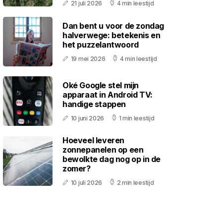
21 juli 2026
4 min leestijd
Dan bent u voor de zondag
halverwege: betekenis en
het puzzelantwoord
19 mei 2026
4 min leestijd
Oké Google stel mijn
apparaat in Android TV:
handige stappen
10 juni 2026
1 min leestijd
Hoeveel leveren
zonnepanelen op een
bewolkte dag nog op in de
zomer?
10 juli 2026
2 min leestijd