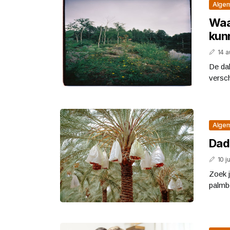
Alge
Waa
kun
14 
De dal
versch
Alge
Dad
10 j
Zoek j
palmb