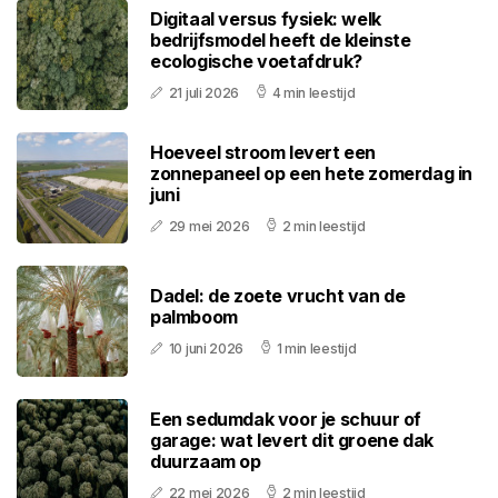
Digitaal versus fysiek: welk
bedrijfsmodel heeft de kleinste
ecologische voetafdruk?
21 juli 2026
4 min leestijd
Hoeveel stroom levert een
zonnepaneel op een hete zomerdag in
juni
29 mei 2026
2 min leestijd
Dadel: de zoete vrucht van de
palmboom
10 juni 2026
1 min leestijd
Een sedumdak voor je schuur of
garage: wat levert dit groene dak
duurzaam op
22 mei 2026
2 min leestijd