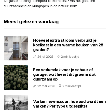
De juiste spelling: compost of kompost? Als het gaat om
duurzaamheid en kringlopen in de natuur, kom...
Meest gelezen vandaag
Hoeveel extra stroom verbruikt je
koelkast in een warme keuken van 28
graden?
24 juli 2026
2 min leestijd
Een sedumdak voor je schuur of
garage: wat levert dit groene dak
duurzaam op
22 mei 2026
2 min leestijd
Varken levensduur: hoe oud wordt een
varken? Per type uitgesplitst