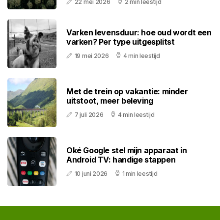
22 mei 2026
2 min leestijd
Varken levensduur: hoe oud wordt een
varken? Per type uitgesplitst
19 mei 2026
4 min leestijd
Met de trein op vakantie: minder
uitstoot, meer beleving
7 juli 2026
4 min leestijd
Oké Google stel mijn apparaat in
Android TV: handige stappen
10 juni 2026
1 min leestijd