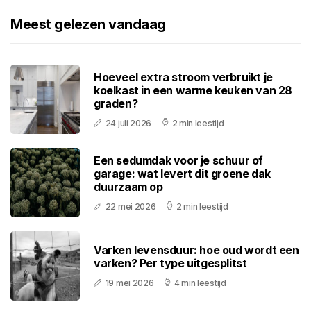
Meest gelezen vandaag
Hoeveel extra stroom verbruikt je
koelkast in een warme keuken van 28
graden?
24 juli 2026
2 min leestijd
Een sedumdak voor je schuur of
garage: wat levert dit groene dak
duurzaam op
22 mei 2026
2 min leestijd
Varken levensduur: hoe oud wordt een
varken? Per type uitgesplitst
19 mei 2026
4 min leestijd