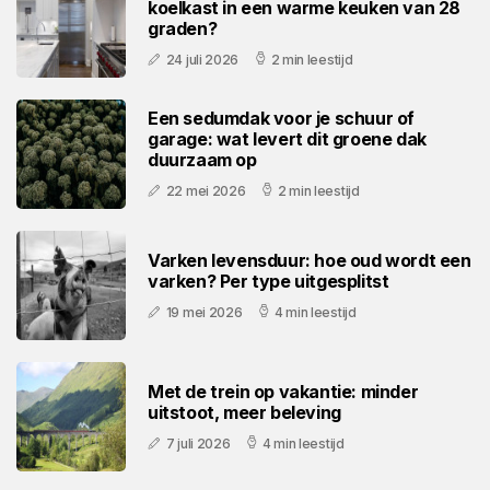
koelkast in een warme keuken van 28
graden?
24 juli 2026
2 min leestijd
Een sedumdak voor je schuur of
garage: wat levert dit groene dak
duurzaam op
22 mei 2026
2 min leestijd
Varken levensduur: hoe oud wordt een
varken? Per type uitgesplitst
19 mei 2026
4 min leestijd
Met de trein op vakantie: minder
uitstoot, meer beleving
7 juli 2026
4 min leestijd