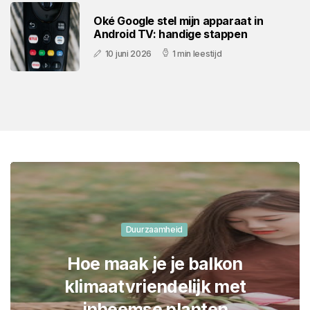
Oké Google stel mijn apparaat in
Android TV: handige stappen
10 juni 2026
1 min leestijd
Algemeen
Varken levensduur: hoe oud
wordt een varken? Per type
uitgesplitst