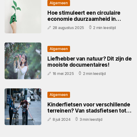
Algemeen
Hoe stimuleert een circulaire
economie duurzaamheid in
2025?
28 augustus 2025
2 min leestijd
Algemeen
Liefhebber van natuur? Dit zijn de
mooiste documentaires!
16 mei 2025
2 min leestijd
Algemeen
Kinderfietsen voor verschillende
terreinen? Van stadsfietsen tot
mountainbikes!
8 juli 2024
3 min leestijd