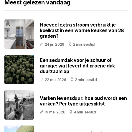
Meest gelezen vandaag
Hoeveel extra stroom verbruikt je
koelkast in een warme keuken van 28
graden?
24 juli 2026
2 min leestijd
Een sedumdak voor je schuur of
garage: wat levert dit groene dak
duurzaam op
22 mei 2026
2 min leestijd
Varken levensduur: hoe oud wordt een
varken? Per type uitgesplitst
19 mei 2026
4 min leestijd