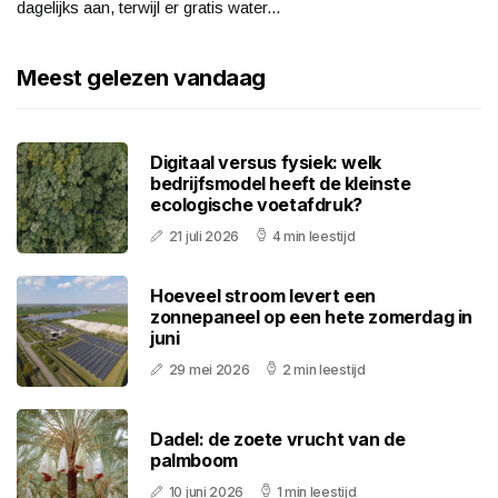
dagelijks aan, terwijl er gratis water...
Meest gelezen vandaag
Digitaal versus fysiek: welk
bedrijfsmodel heeft de kleinste
ecologische voetafdruk?
21 juli 2026
4 min leestijd
Hoeveel stroom levert een
zonnepaneel op een hete zomerdag in
juni
29 mei 2026
2 min leestijd
Dadel: de zoete vrucht van de
palmboom
10 juni 2026
1 min leestijd