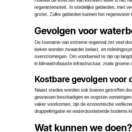
Hoewel de effecten van extreem weer in het hele 
regenintensiteit. In stedelijke gebieden, met vee
groter. Zulke gebieden kunnen het regenwater 
Gevolgen voor waterbe
De toename van extreme regenval zet veel dr
beken worden zwaarder belast, en rioleringssyst
overstromingen. Om voorbereid te zijn op lang
in klimaatrobuuste infrastructuur, zoals groen
Kostbare gevolgen voor
Naast steden worden ook boeren getroffen doo
gewassen beschadigen en oogsten vernietigen.
vaker voorkomen, zijn de economische verliezen a
druppelirrigatie en waterdoorlatende bodems ku
Wat kunnen we doen?