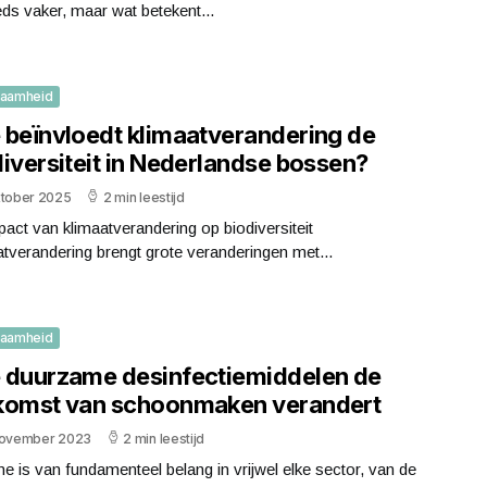
eds vaker, maar wat betekent...
zaamheid
 beïnvloedt klimaatverandering de
diversiteit in Nederlandse bossen?
ktober 2025
2 min leestijd
act van klimaatverandering op biodiversiteit
tverandering brengt grote veranderingen met...
zaamheid
 duurzame desinfectiemiddelen de
komst van schoonmaken verandert
november 2023
2 min leestijd
e is van fundamenteel belang in vrijwel elke sector, van de