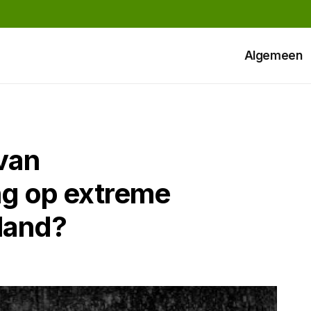
Algemeen
 van
ng op extreme
land?