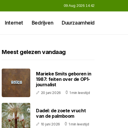
09 Aug 2026 14:42
Internet
Bedrijven
Duurzaamheid
Meest gelezen vandaag
Marieke Smits geboren in
1987: feiten over de OP1-
journalist
20 juni 2026
1 min leestijd
Dadel: de zoete vrucht
van de palmboom
10 juni 2026
1 min leestijd