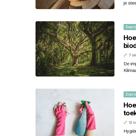
je ste
Duur
Hoe
bio
7 o
De imp
Klimaa
Duur
Hoe
toe
12 
Hygiën