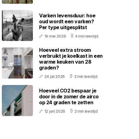
Varken levensduur: hoe
oud wordt een varken?
Per type uitgesplitst
19 mei 2026
4 min leestijd
Hoeveel extra stroom
verbruikt je koelkast in een
warme keuken van 28
graden?
24 juli 2026
2 min leestijd
Hoeveel CO2 bespaar je
door in de zomer de airco
op 24 graden te zetten
12 juni 2026
2 min leestijd