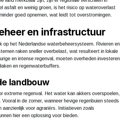
land merkbaar zijn, zijn er regionale verschillen in
l asfalt en weinig groen, is het risico op wateroverlast
minder goed opnemen, wat leidt tot overstromingen.
heer en infrastructuur
uk op het Nederlandse waterbeheersysteem. Rivieren en
emen raken sneller overbelast, wat resulteert in lokale
durige en intense regenval, moeten overheden investeren
e daken en regenwaterbuffers.
 de landbouw
r extreme regenval. Het water kan akkers overspoelen,
 Vooral in de zomer, wanneer hevige regenbuien steeds
anzienlijk voor agrariërs. Initiatieven zoals
nnen hier een oplossing voor bieden.