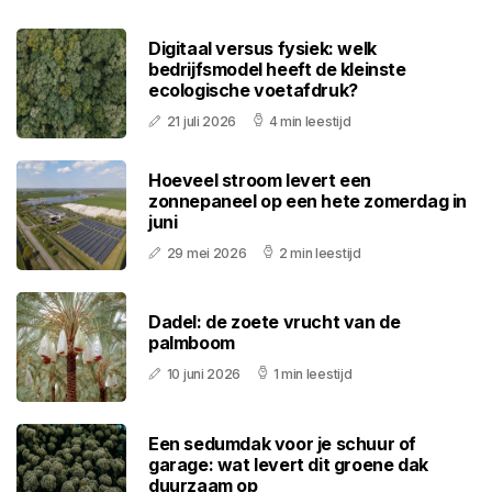
Digitaal versus fysiek: welk
bedrijfsmodel heeft de kleinste
ecologische voetafdruk?
21 juli 2026
4 min leestijd
Hoeveel stroom levert een
zonnepaneel op een hete zomerdag in
juni
29 mei 2026
2 min leestijd
Dadel: de zoete vrucht van de
palmboom
10 juni 2026
1 min leestijd
Een sedumdak voor je schuur of
garage: wat levert dit groene dak
duurzaam op