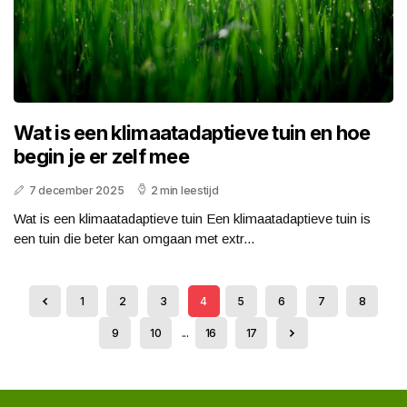
Wat is een klimaatadaptieve tuin en hoe
begin je er zelf mee
7 december 2025
2 min leestijd
Wat is een klimaatadaptieve tuin Een klimaatadaptieve tuin is
een tuin die beter kan omgaan met extr...
1
2
3
4
5
6
7
8
9
10
...
16
17