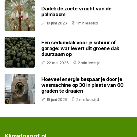
Dadel: de zoete vrucht van de
palmboom
10 juni 2026
1 min leestijd
Een sedumdak voor je schuur of
garage: wat levert dit groene dak
duurzaam op
22 mei 2026
2 min leestijd
Hoeveel energie bespaar je door je
wasmachine op 30 in plaats van 60
graden te draaien
19 juni 2026
2 min leestijd
Klimatosoof.nl