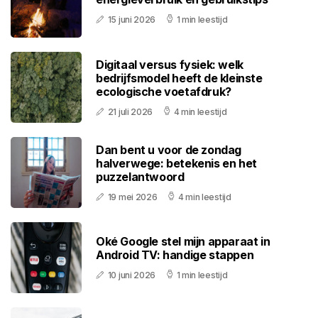
15 juni 2026
1 min leestijd
Digitaal versus fysiek: welk
bedrijfsmodel heeft de kleinste
ecologische voetafdruk?
21 juli 2026
4 min leestijd
Dan bent u voor de zondag
halverwege: betekenis en het
puzzelantwoord
19 mei 2026
4 min leestijd
Oké Google stel mijn apparaat in
Android TV: handige stappen
10 juni 2026
1 min leestijd