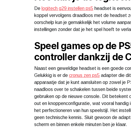
De
logitech g29 instellen ps5
headset is eenvou
koppel vervolgens draadloos met de headset ze
oorschelp kun je gemakkelijk het volume aanpa
instellingen zonder dat je het spel hoeft te verl
Speel games op de PS
controller dankzij de
Naast een geweldige headset is een goede cont
Gelukkig is er de
cronus zen ps5
adapter die di
apparaatje dat je kunt aansluiten op zowel je PS
naadloos over te schakelen tussen beide systeme
gebruiken op de nieuwe console. Dit betekent da
out en knoppenconfiguratie, wat vooral handig 
het perfectioneren van hun speelstijl. Het inst
geen technische kennis. Sluit gewoon de adapte
scherm en binnen enkele minuten ben je klaar.