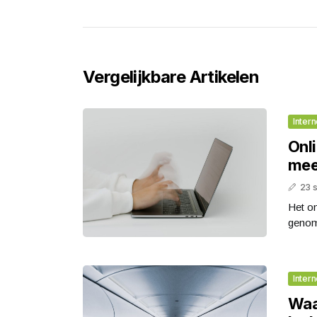
Vergelijkbare Artikelen
Intern
Onli
mee
23 
Het on
genome
Intern
Waa