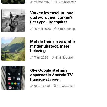
22 mei 2026
2 min leestijd
Varken levensduur: hoe
oud wordt een varken?
Per type uitgesplitst
19 mei 2026
4 min leestijd
Met de trein op vakantie:
minder uitstoot, meer
beleving
7 juli 2026
4 min leestijd
Oké Google stel mijn
apparaat in Android TV:
handige stappen
10 juni 2026
1 min leestijd