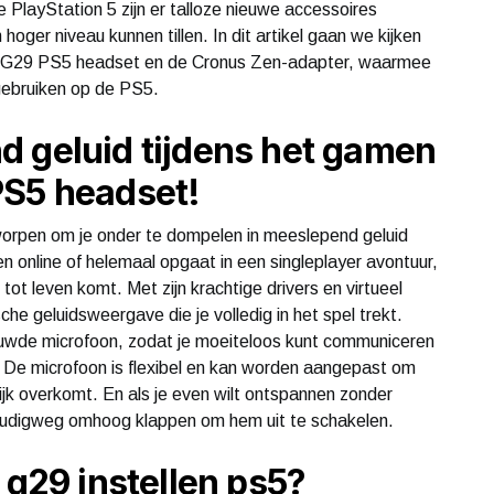
PlayStation 5 zijn er talloze nieuwe accessoires
ger niveau kunnen tillen. In dit artikel gaan we kijken
ch G29 PS5 headset en de Cronus Zen-adapter, waarmee
 gebruiken op de PS5.
d geluid tijdens het gamen
PS5 headset!
orpen om je onder te dompelen in meeslepend geluid
en online of helemaal opgaat in een singleplayer avontuur,
tot leven komt. Met zijn krachtige drivers en virtueel
che geluidsweergave die je volledig in het spel trekt.
uwde microfoon, zodat je moeiteloos kunt communiceren
 De microfoon is flexibel en kan worden aangepast om
elijk overkomt. En als je even wilt ontspannen zonder
oudigweg omhoog klappen om hem uit te schakelen.
 g29 instellen ps5?