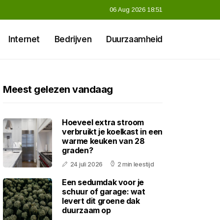
06 Aug 2026 18:51
Internet
Bedrijven
Duurzaamheid
Meest gelezen vandaag
Hoeveel extra stroom
verbruikt je koelkast in een
warme keuken van 28
graden?
24 juli 2026
2 min leestijd
Een sedumdak voor je
schuur of garage: wat
levert dit groene dak
duurzaam op