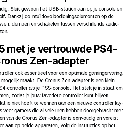
dig. Sluit gewoon het USB-station aan op je console en
lf. Dankzij de intuïtieve bedieningselementen op de
ssen, dempen en schakelen tussen verschillende audio-
aten.
5 met je vertrouwde PS4-
 Cronus Zen-adapter
roller ook essentieel voor een optimale gamingervaring.
t mogelijk maakt. De Cronus Zen-adapter is een klein
4-controller als je PS5-console. Het stelt je in staat om
n, zodat je jouw favoriete controller kunt blijven
t je niet hoeft te wennen aan een nieuwe controller lay-
is voor gamers die al vele uren hebben doorgebracht met
ellen van de Cronus Zen-adapter is eenvoudig en vereist
r aan op beide apparaten, volg de instructies op het