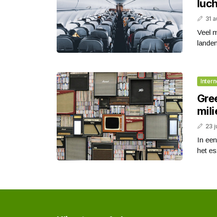
luc
31 
Veel 
landen
Intern
Gre
mil
23 j
In een
het es