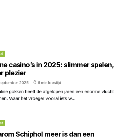
et
ne casino’s in 2025: slimmer spelen,
r plezier
september 2025
6 min leestijd
line gokken heeft de afgelopen jaren een enorme vlucht
n. Waar het vroeger vooral iets w...
et
rom Schiphol meer is dan een