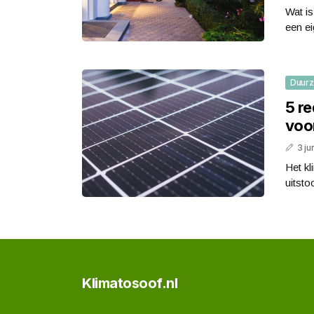
Wat is
een ei
Duur
5 r
voor
3 ju
Het kl
uitsto
Klimatosoof.nl