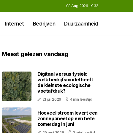
08 Aug 2026 19:32
Internet
Bedrijven
Duurzaamheid
Meest gelezen vandaag
Digitaal versus fysiek:
welk bedrijfsmodel heeft
de kleinste ecologische
voetafdruk?
21 juli 2026
4 min leestijd
Hoeveel stroom levert een
zonnepaneel op een hete
zomerdag in juni
29 mei 2026
2 min leestijd