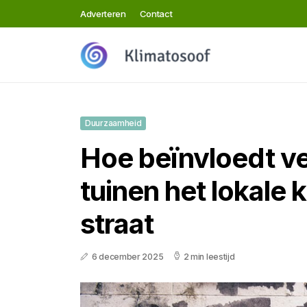
Adverteren
Contact
Duurzaamheid
Hoe beïnvloedt v
tuinen het lokale 
straat
6 december 2025
2 min leestijd