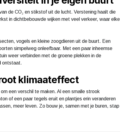
versiteit in je eigen buurt
l van de CO₂ en stikstof uit de lucht. Verstening haalt die
terkst in dichtbebouwde wijken met veel verkeer, waar elke
ecten, vogels en kleine zoogdieren uit de buurt. Een
l soorten simpelweg onleefbaar. Met een paar inheemse
e tuin weer verbinden met de groene plekken in de
 ontstaat.
root klimaateffect
 om een verschil te maken. Al een smalle strook
on of een paar tegels eruit en plantjes erin veranderen
plassen, meer leven. Zo bouw je, samen met je buren, stap