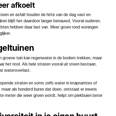
er afkoelt
teen en asfalt houden de hitte van de dag vast en
jken blijft het daardoor langer benauwd. Vooral ouderen,
hten hebben daar last van. Meer groen rond woningen
lijker.
geltuinen
n groene tuin kan regenwater in de bodem trekken, maar
aar het riool. Als hele straten vooral uit steen bestaan,
aat wateroverlast.
llopende straten en soms zelfs water in kruipruimtes of
d, maar als honderd buren dat doen, ontstaat er ineens
ante meter die weer groen wordt, helpt om piekbuien beter