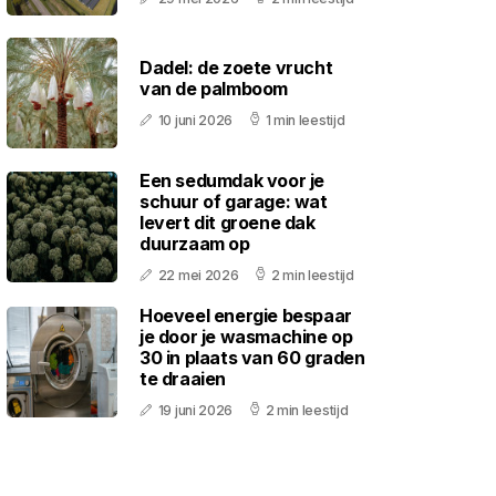
Dadel: de zoete vrucht
van de palmboom
10 juni 2026
1 min leestijd
Een sedumdak voor je
schuur of garage: wat
levert dit groene dak
duurzaam op
22 mei 2026
2 min leestijd
Hoeveel energie bespaar
je door je wasmachine op
30 in plaats van 60 graden
te draaien
19 juni 2026
2 min leestijd