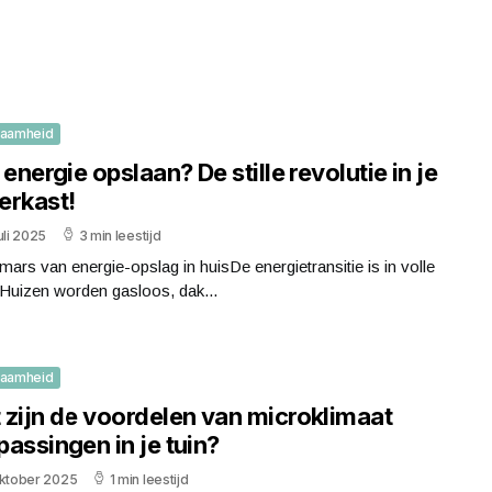
zaamheid
 energie opslaan? De stille revolutie in je
erkast!
uli 2025
3 min leestijd
ars van energie-opslag in huisDe energietransitie is in volle
Huizen worden gasloos, dak...
zaamheid
 zijn de voordelen van microklimaat
assingen in je tuin?
oktober 2025
1 min leestijd