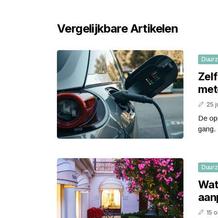
Vergelijkbare Artikelen
Duur
Zelf
met
25 j
De opm
gang. 
Duur
Wat
aanp
15 