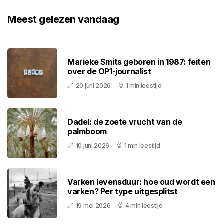
Meest gelezen vandaag
Marieke Smits geboren in 1987: feiten
over de OP1-journalist
20 juni 2026
1 min leestijd
Dadel: de zoete vrucht van de
palmboom
10 juni 2026
1 min leestijd
Varken levensduur: hoe oud wordt een
varken? Per type uitgesplitst
19 mei 2026
4 min leestijd