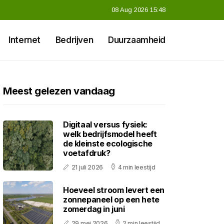
08 Aug 2026 15:48
Internet
Bedrijven
Duurzaamheid
Meest gelezen vandaag
Digitaal versus fysiek:
welk bedrijfsmodel heeft
de kleinste ecologische
voetafdruk?
21 juli 2026
4 min leestijd
Hoeveel stroom levert een
zonnepaneel op een hete
zomerdag in juni
29 mei 2026
2 min leestijd