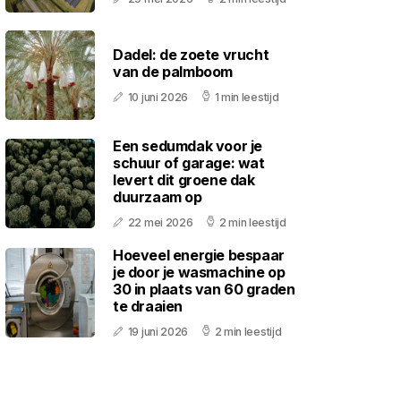
Dadel: de zoete vrucht
van de palmboom
10 juni 2026
1 min leestijd
Een sedumdak voor je
schuur of garage: wat
levert dit groene dak
duurzaam op
22 mei 2026
2 min leestijd
Hoeveel energie bespaar
je door je wasmachine op
30 in plaats van 60 graden
te draaien
19 juni 2026
2 min leestijd