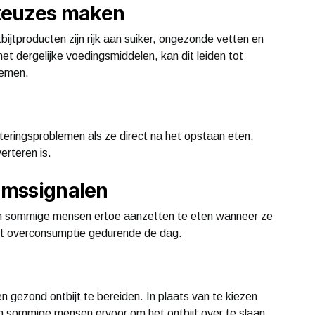
keuzes maken
bijtproducten zijn rijk aan suiker, ongezonde vetten en
et dergelijke voedingsmiddelen, kan dit leiden tot
lemen.
ringsproblemen als ze direct na het opstaan eten,
verteren is.
aamssignalen
an sommige mensen ertoe aanzetten te eten wanneer ze
tot overconsumptie gedurende de dag.
en gezond ontbijt te bereiden. In plaats van te kiezen
en sommige mensen ervoor om het ontbijt over te slaan.