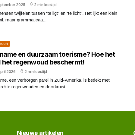
eptember 2025
2 min leestijd
ensen twijfelen tussen “te ligt” en “te licht”. Het lijkt een klein
il, maar grammaticaa...
meen
iname en duurzaam toerisme? Hoe het
d het regenwoud beschermt!
pril 2026
2 min leestijd
me, een verborgen parel in Zuid-Amerika, is bedekt met
trekte regenwouden en doorkruist...
Nieuwe artikelen