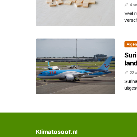
4 s
Veel m
versch
Alge
Sur
lan
22 a
Surina
uitges
Klimatosoof.nl