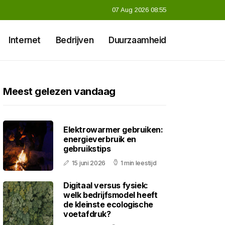
07 Aug 2026 08:55
Internet
Bedrijven
Duurzaamheid
Meest gelezen vandaag
Elektrowarmer gebruiken:
energieverbruik en
gebruikstips
15 juni 2026
1 min leestijd
Digitaal versus fysiek:
welk bedrijfsmodel heeft
de kleinste ecologische
voetafdruk?