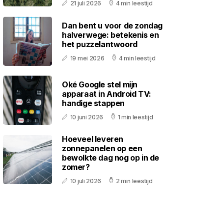
21 juli 2026
4 min leestijd
Dan bent u voor de zondag
halverwege: betekenis en
het puzzelantwoord
19 mei 2026
4 min leestijd
Oké Google stel mijn
apparaat in Android TV:
handige stappen
10 juni 2026
1 min leestijd
Hoeveel leveren
zonnepanelen op een
bewolkte dag nog op in de
zomer?
10 juli 2026
2 min leestijd