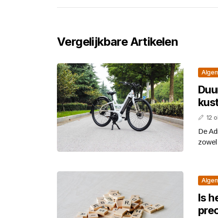
Vergelijkbare Artikelen
Alge
Duu
kust
12 
De Adr
zowel 
Alge
Is h
pre