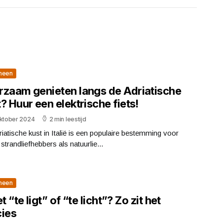
meen
rzaam genieten langs de Adriatische
? Huur een elektrische fiets!
oktober 2024
2 min leestijd
iatische kust in Italië is een populaire bestemming voor
strandliefhebbers als natuurlie...
meen
et “te ligt” of “te licht”? Zo zit het
cies