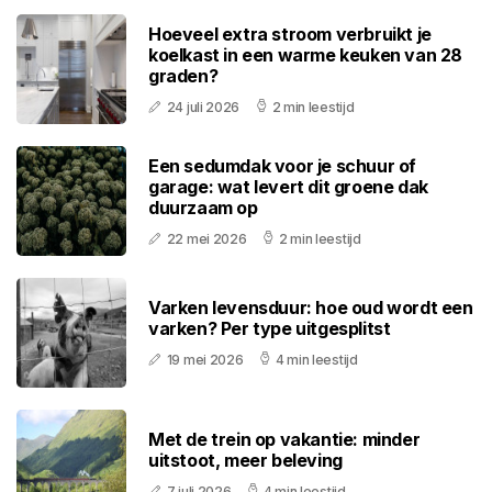
Hoeveel extra stroom verbruikt je
koelkast in een warme keuken van 28
graden?
24 juli 2026
2 min leestijd
Een sedumdak voor je schuur of
garage: wat levert dit groene dak
duurzaam op
22 mei 2026
2 min leestijd
Varken levensduur: hoe oud wordt een
varken? Per type uitgesplitst
19 mei 2026
4 min leestijd
Met de trein op vakantie: minder
uitstoot, meer beleving
7 juli 2026
4 min leestijd