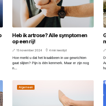
p
Heb ik artrose? Alle symptomen
G
op een rij!
m
15 november 2024
4 min leestijd
Hoe merkt u dat het kraakbeen in uw gewrichten
D
gaat slijten? Pijn is één kenmerk. Maar er zijn nog
A
n...
hu
Algemeen