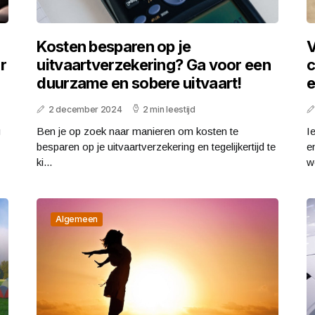
Kosten besparen op je
V
r
uitvaartverzekering? Ga voor een
c
duurzame en sobere uitvaart!
e
2 december 2024
2 min leestijd
g
Ben je op zoek naar manieren om kosten te
I
besparen op je uitvaartverzekering en tegelijkertijd te
e
ki...
w
Algemeen