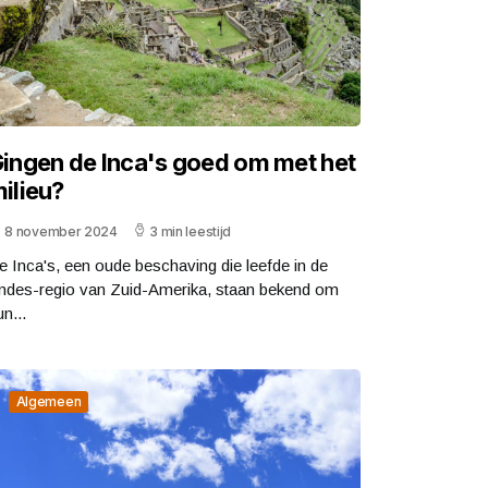
ingen de Inca's goed om met het
ilieu?
8 november 2024
3 min leestijd
e Inca's, een oude beschaving die leefde in de
ndes-regio van Zuid-Amerika, staan ​​bekend om
n...
Algemeen