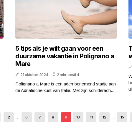
5 tips als je wilt gaan voor een
T
duurzame vakantie in Polignano a
w
Mare
21 oktober 2024
2 min leestijd
W
b
Polignano a Mare is een adembenemend stadje aan
ui
de Adriatische kust van Italië. Met zijn schilderach...
2
...
6
7
8
9
10
11
12
...
15