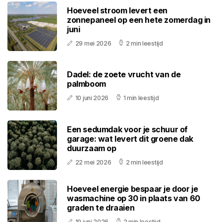
Hoeveel stroom levert een
zonnepaneel op een hete zomerdag in
juni
29 mei 2026
2 min leestijd
Dadel: de zoete vrucht van de
palmboom
10 juni 2026
1 min leestijd
Een sedumdak voor je schuur of
garage: wat levert dit groene dak
duurzaam op
22 mei 2026
2 min leestijd
Hoeveel energie bespaar je door je
wasmachine op 30 in plaats van 60
graden te draaien
19 juni 2026
2 min leestijd