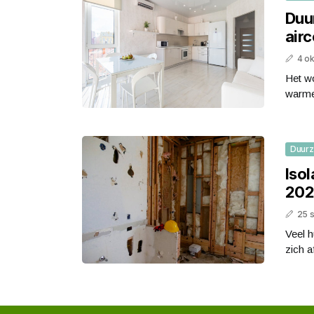
Duu
airc
4 o
Het wo
warme
Duur
Isol
202
25 
Veel h
zich a