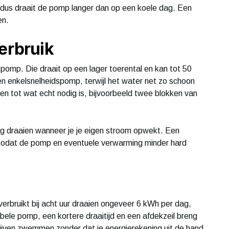
, dus draait de pomp langer dan op een koele dag. Een
en.
erbruik
spomp. Die draait op een lager toerental en kan tot 50
n enkelsnelheidspomp, terwijl het water net zo schoon
rken tot wat echt nodig is, bijvoorbeeld twee blokken van
g draaien wanneer je je eigen stroom opwekt. Een
 zodat de pomp en eventuele verwarming minder hard
ruikt bij acht uur draaien ongeveer 6 kWh per dag,
bele pomp, een kortere draaitijd en een afdekzeil breng
lijven zwemmen zonder dat je energierekening uit de hand