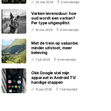
22 mei 2026
2 min leestijd
Varken levensduur: hoe
oud wordt een varken?
Per type uitgesplitst
19 mei 2026
4 min leestijd
Met de trein op vakantie:
minder uitstoot, meer
beleving
7 juli 2026
4 min leestijd
Oké Google stel mijn
apparaat in Android TV:
handige stappen
10 juni 2026
1 min leestijd