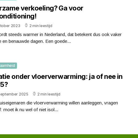
rzame verkoeling? Ga voor
onditioning!
ktober 2023
2 min leestijd
rdt steeds warmer in Nederland, dat betekent dus ook vaker
 en benauwde dagen. Een goede...
zaamheid
atie onder vloerverwarming: ja of nee in
5?
september 2025
2 min leestijd
uiseigenaren die vloerverwarming willen aanleggen, vragen
f: moet ik nu wel of niet isol...