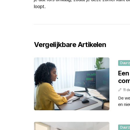
loopt.
Vergelijkbare Artikelen
Duur
Een 
com
11 
De wer
en nie
Duur