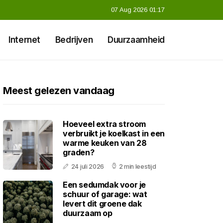
07 Aug 2026 01:17
Internet
Bedrijven
Duurzaamheid
Meest gelezen vandaag
Hoeveel extra stroom
verbruikt je koelkast in een
warme keuken van 28
graden?
24 juli 2026
2 min leestijd
Een sedumdak voor je
schuur of garage: wat
levert dit groene dak
duurzaam op