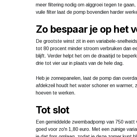
meer filtering nodig om alggroei tegen te gaan
vuile filter laat de pomp bovendien harder werk
Zo bespaar je op het v
De grootste winst zit in een variabele-snelheid
tot 80 procent minder stroom verbruiken dan ee
blijft. Verder helpt het om de draaitijd te bepe
drie tot vier uur in plaats van de hele dag.
Heb je zonnepanelen, laat de pomp dan overda
afdekzeil houdt het water schoner en warmer,
hoeven te werken.
Tot slot
Een gemiddelde zwembadpomp van 750 watt verb
goed voor zo'n 1,80 euro. Met een zuinige varia
je dat fors omlaag, zodat je deze zomer kunt b