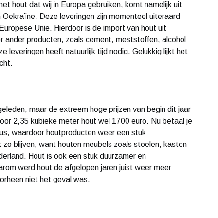
et hout dat wij in Europa gebruiken, komt namelijk uit
n Oekraïne. Deze leveringen zijn momenteel uiteraard
Europese Unie. Hierdoor is de import van hout uit
or ander producten, zoals cement, meststoffen, alcohol
 leveringen heeft natuurlijk tijd nodig. Gelukkig lijkt het
cht.
geleden, maar de extreem hoge prijzen van begin dit jaar
n voor 2,35 kubieke meter hout wel 1700 euro. Nu betaal je
 dus, waardoor houtproducten weer een stuk
ok zo blijven, want houten meubels zoals stoelen, kasten
Nederland. Hout is ook een stuk duurzamer en
aarom werd hout de afgelopen jaren juist weer meer
oorheen niet het geval was.