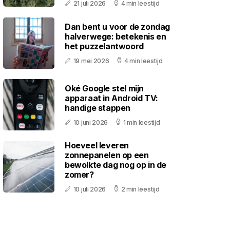
21 juli 2026
4 min leestijd
Dan bent u voor de zondag
halverwege: betekenis en
het puzzelantwoord
19 mei 2026
4 min leestijd
Oké Google stel mijn
apparaat in Android TV:
handige stappen
10 juni 2026
1 min leestijd
Hoeveel leveren
zonnepanelen op een
bewolkte dag nog op in de
zomer?
10 juli 2026
2 min leestijd