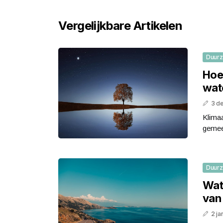
Vergelijkbare Artikelen
Duur
Hoe
wat
3 d
Klima
gemee
Duur
Wat
van
2 ja