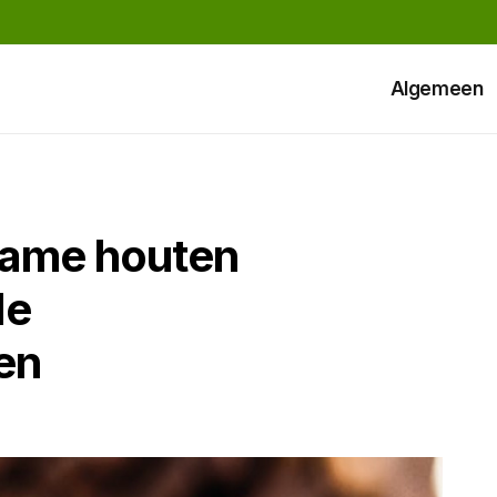
Algemeen
rzame houten
de
en