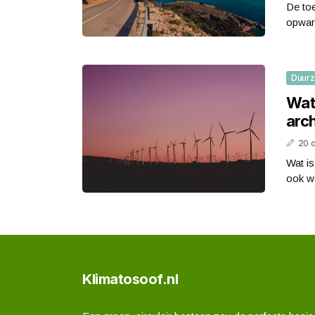
De to
opwarm
Duur
Wat
arch
20 
Wat is
ook w
Klimatosoof.nl