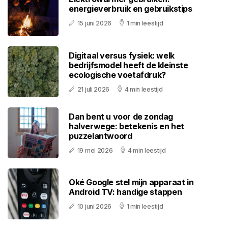
energieverbruik en gebruikstips
15 juni 2026
1 min leestijd
Digitaal versus fysiek: welk
bedrijfsmodel heeft de kleinste
ecologische voetafdruk?
21 juli 2026
4 min leestijd
Dan bent u voor de zondag
halverwege: betekenis en het
puzzelantwoord
19 mei 2026
4 min leestijd
Oké Google stel mijn apparaat in
Android TV: handige stappen
10 juni 2026
1 min leestijd