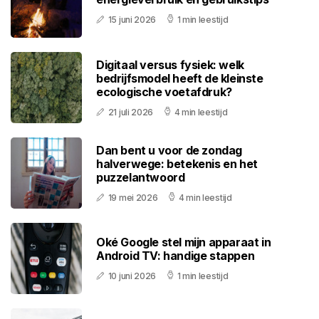
15 juni 2026
1 min leestijd
Digitaal versus fysiek: welk
bedrijfsmodel heeft de kleinste
ecologische voetafdruk?
21 juli 2026
4 min leestijd
Dan bent u voor de zondag
halverwege: betekenis en het
puzzelantwoord
19 mei 2026
4 min leestijd
Oké Google stel mijn apparaat in
Android TV: handige stappen
10 juni 2026
1 min leestijd